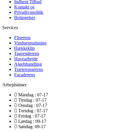
Indhent Tilbud
Kontakt os
Privatlivspolitik
Betingelser
Services
Fliserens
Vinduespudsning
Hækkeklip
Tagrenderens
Havearbejde
Algebhandling
Træterrasserens
Facaderens
Arbejdstimer
Mandag : 07-17
Tirsdag : 07-17
Onsdag : 07-17
Torsdag : 07-17
Fredag : 07-17
Lørdag : 09-17
Søndag: 09-17