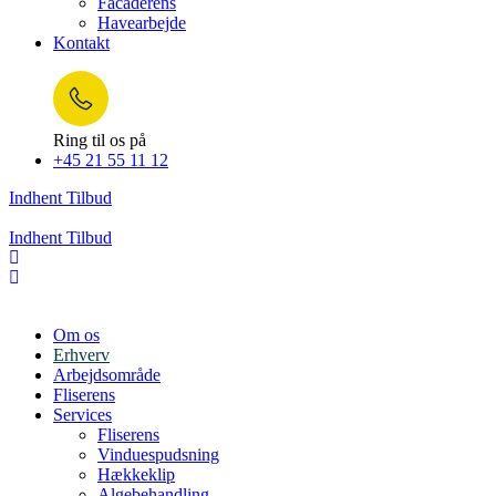
Facaderens
Havearbejde
Kontakt
Ring til os på
+45 21 55 11 12
Indhent Tilbud
Indhent Tilbud
Om os
Erhverv
Arbejdsområde
Fliserens
Services
Fliserens
Vinduespudsning
Hækkeklip
Algebehandling