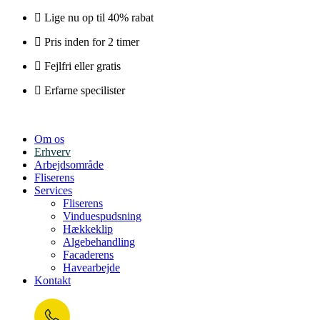
Lige nu op til 40% rabat
Pris inden for 2 timer
Fejlfri eller gratis
Erfarne specilister
Om os
Erhverv
Arbejdsområde
Fliserens
Services
Fliserens
Vinduespudsning
Hækkeklip
Algebehandling
Facaderens
Havearbejde
Kontakt